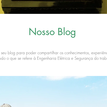
Nosso Blog
 seu blog para poder compartilhar os conhecimentos, experiên
udo o que se refere à Engenharia Elétrica e Segurança do trab